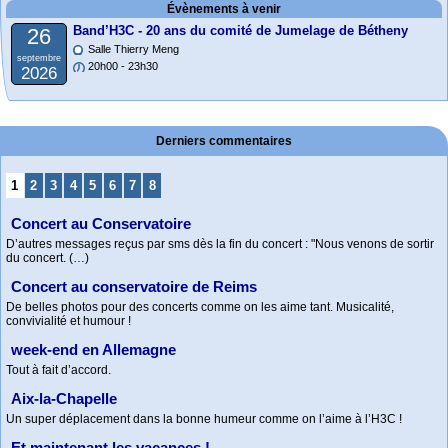
Évènements à venir
Band’H3C - 20 ans du comité de Jumelage de Bétheny
26
Salle Thierry Meng
septembre
20h00 - 23h30
2026
Derniers commentaires
1
2
3
4
5
6
7
8
Concert au Conservatoire
D’autres messages reçus par sms dès la fin du concert : "Nous venons de sortir
du concert. (…)
Concert au conservatoire de Reims
De belles photos pour des concerts comme on les aime tant. Musicalité,
convivialité et humour !
week-end en Allemagne
Tout à fait d’accord.
Aix-la-Chapelle
Un super déplacement dans la bonne humeur comme on l’aime à l’H3C !
Et maintenant les vacances !