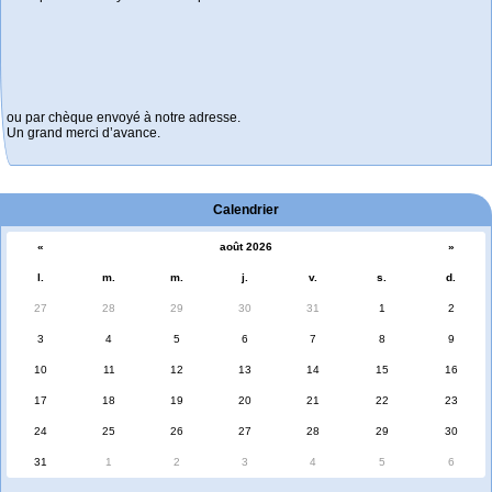
ou par chèque envoyé à notre adresse.
Un grand merci d’avance.
Calendrier
«
août 2026
»
l.
m.
m.
j.
v.
s.
d.
27
28
29
30
31
1
2
3
4
5
6
7
8
9
10
11
12
13
14
15
16
17
18
19
20
21
22
23
24
25
26
27
28
29
30
31
1
2
3
4
5
6