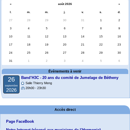
«
août 2026
»
l.
m.
m.
j.
v.
s.
d.
27
28
29
30
31
1
2
3
4
5
6
7
8
9
10
11
12
13
14
15
16
17
18
19
20
21
22
23
24
25
26
27
28
29
30
31
1
2
3
4
5
6
Évènements à venir
Band’H3C - 20 ans du comité de Jumelage de Bétheny
26
Salle Thierry Meng
septembre
20h00 - 23h30
2026
Accès direct
Page FaceBook
Notre Intranet (réservé aux musiciens de l’Harmonie)